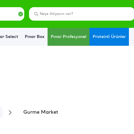
ar Select
Pınar Box
Pınar Profesyonel
Proteinli Ürünler
Gurme Market