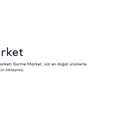
rket
arketi Gurme Market, sizi en doğal ürünlerle
çin
tıklayınız
.