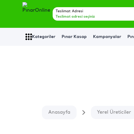
Teslimat Adresi
Teslimat adresi seçiniz
Kategoriler
Pınar Kasap
Kampanyalar
Pın
Gurme Market
Anasayfa
Yerel Üreticiler