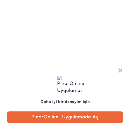
×
Daha iyi bir deneyim için
PınarOnline'ı Uygulamada Aç
Anasayfa
Kategori
Kampanya
Profil
Pobo'ya
Sor