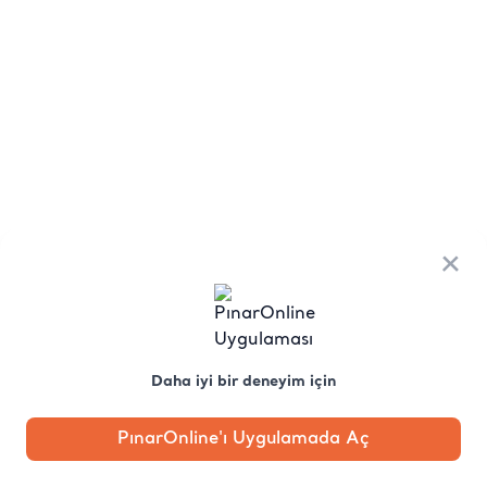
×
Daha iyi bir deneyim için
PınarOnline'ı Uygulamada Aç
Anasayfa
Kategori
Kampanya
Profil
Pobo'ya
Sor