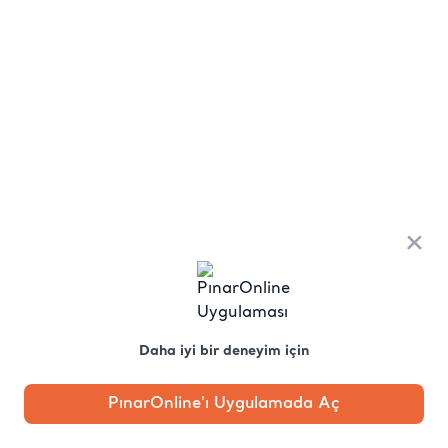
×
Daha iyi bir deneyim için
PınarOnline'ı Uygulamada Aç
Anasayfa
Kategori
Kampanya
Profil
Pobo'ya
Sor