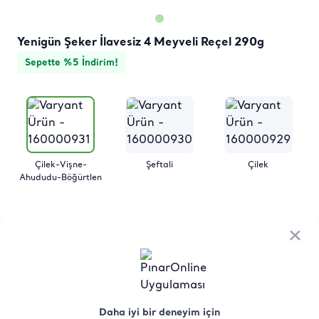
Yenigün Şeker İlavesiz 4 Meyveli Reçel 290g
Sepette %5 İndirim!
Çilek-Vişne-
Şeftali
Çilek
Ahududu-Böğürtlen
×
×
Ürün
Besin
Üretici Menşei
Saklama
Hakkında
Değerleri
Koşulları
Yenigün Şeker İlavesiz 4 Meyveli Reçel
Daha iyi bir deneyim için
Daha iyi bir deneyim için