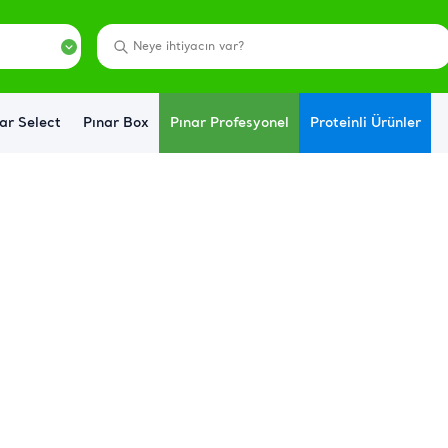
ar Select
Pınar Box
Pınar Profesyonel
Proteinli Ürünler