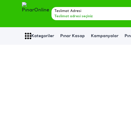
Teslimat Adresi
Teslimat adresi seçiniz
Kategoriler
Pınar Kasap
Kampanyalar
Pın