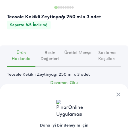
Teosole Kekikli Zeytinyağı 250 ml x 3 adet
Sepette %5 İndirim!
Ürün
Besin
Üretici Menşei
Saklama
Hakkında
Değerleri
Koşulları
Teosole Kekikli Zeytinyağı 250 ml x 3 adet
Devamını Oku
×
×
Daha iyi bir deneyim için
Daha iyi bir deneyim için