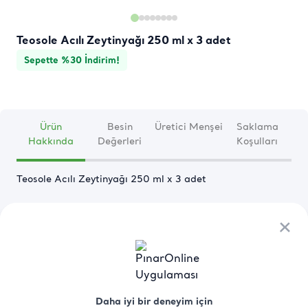
Teosole Acılı Zeytinyağı 250 ml x 3 adet
Sepette %30 İndirim!
Ürün
Besin
Üretici Menşei
Saklama
Hakkında
Değerleri
Koşulları
Teosole Acılı Zeytinyağı 250 ml x 3 adet
Devamını Oku
×
×
Daha iyi bir deneyim için
Daha iyi bir deneyim için