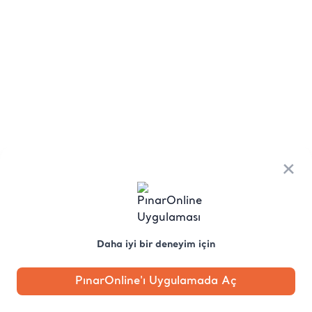
×
Daha iyi bir deneyim için
PınarOnline'ı Uygulamada Aç
Anasayfa
Kategori
Kampanya
Profil
Pobo'ya
Sor