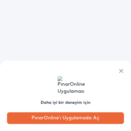
×
Daha iyi bir deneyim için
PınarOnline'ı Uygulamada Aç
Anasayfa
Kategori
Kampanya
Profil
Pobo'ya
Sor