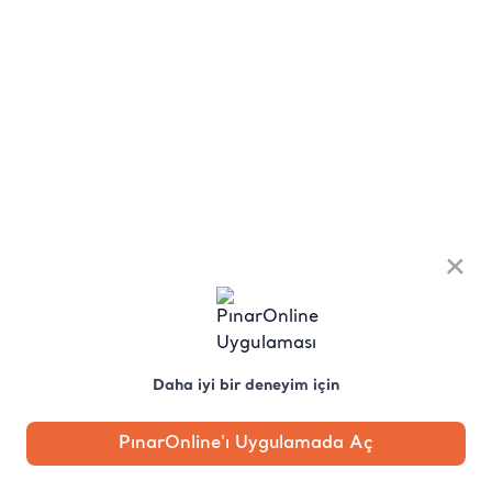
×
Daha iyi bir deneyim için
PınarOnline'ı Uygulamada Aç
Anasayfa
Kategori
Kampanya
Profil
Pobo'ya
Sor