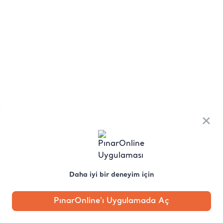
×
Daha iyi bir deneyim için
PınarOnline'ı Uygulamada Aç
Anasayfa
Kategori
Kampanya
Profil
Pobo'ya
Sor