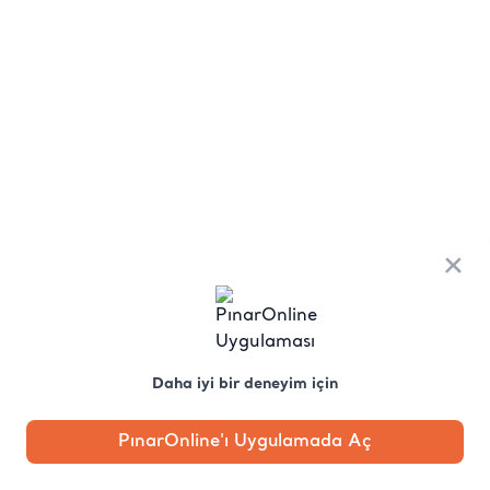
×
Daha iyi bir deneyim için
PınarOnline'ı Uygulamada Aç
Anasayfa
Kategori
Kampanya
Profil
Pobo'ya
Sor