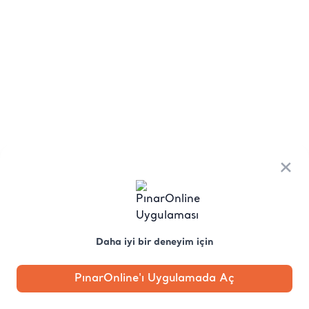
×
Daha iyi bir deneyim için
PınarOnline'ı Uygulamada Aç
Anasayfa
Kategori
Kampanya
Profil
Pobo'ya
Sor