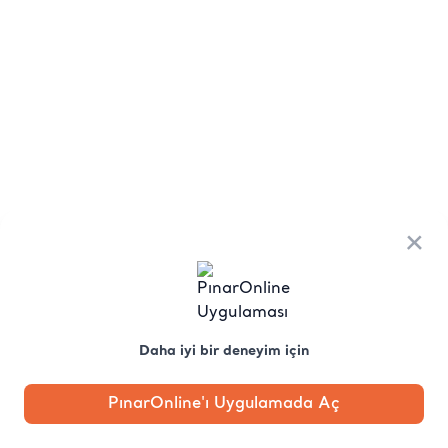
×
Daha iyi bir deneyim için
PınarOnline'ı Uygulamada Aç
Anasayfa
Kategori
Kampanya
Profil
Pobo'ya
Sor