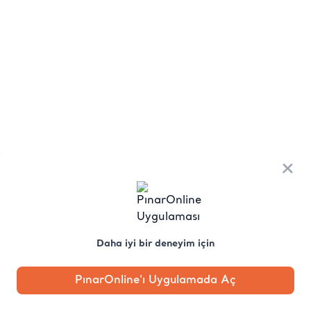
×
Daha iyi bir deneyim için
PınarOnline'ı Uygulamada Aç
Anasayfa
Kategori
Kampanya
Profil
Pobo'ya
Sor