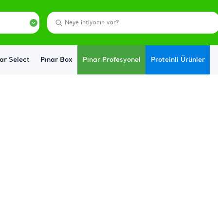
ar Select
Pınar Box
Pınar Profesyonel
Proteinli Ürünler