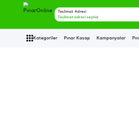
Teslimat Adresi
Teslimat adresi seçiniz
Kategoriler
Pınar Kasap
Kampanyalar
Pın