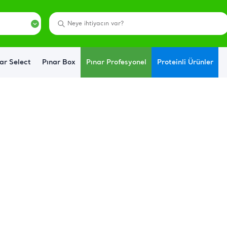
ar Select
Pınar Box
Pınar Profesyonel
Proteinli Ürünler