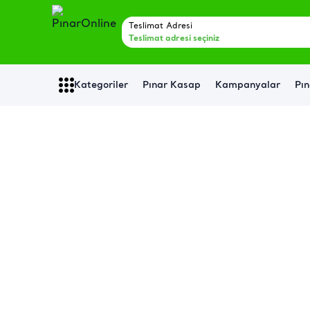
Teslimat Adresi
Teslimat adresi seçiniz
Kategoriler
Pınar Kasap
Kampanyalar
Pın