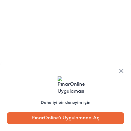
×
Daha iyi bir deneyim için
PınarOnline'ı Uygulamada Aç
Anasayfa
Kategori
Kampanya
Profil
Pobo'ya
Sor