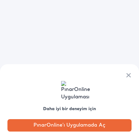
×
Daha iyi bir deneyim için
PınarOnline'ı Uygulamada Aç
Anasayfa
Kategori
Kampanya
Profil
Pobo'ya
Sor