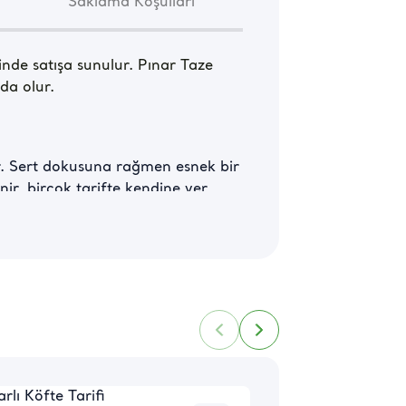
Saklama Koşulları
nde satışa sunulur. Pınar Taze 
da olur.
dir. Sert dokusuna rağmen esnek bir 
nir, birçok tarifte kendine yer 
lanılır. Kahvaltı sofralarında 
cukların sevdiği peynirler 
taze kaşar peyniri kalori 
mesi önerilir.
ların başında gelir. Sofraları ve 
oyurucu bir öğün olmasını sağlar. 
rasındadır. Hem kahvaltı hem de 