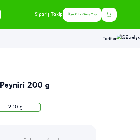
Sipariş Takip
Üye Ol / Giriş Yap
Tarifler
Peyniri 200 g
200 g