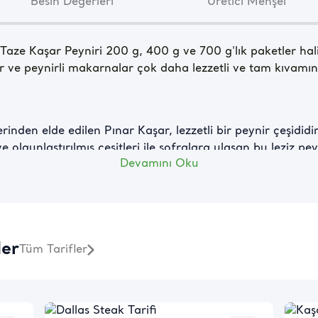
Besin Değerleri
Üretici Menşei
Taze Kaşar Peyniri 200 g, 400 g ve 700 g'lık paketler hali
çler ve peynirli makarnalar çok daha lezzetli ve tam kıvamın
lerinden elde edilen Pınar Kaşar, lezzetli bir peynir çeşidi
 olgunlaştırılmış çeşitleri ile sofralara ulaşan bu leziz pey
Devamını Oku
ime özelliği sayesinde sıcak yemeklerde ve pizzalarda sık kul
 sıra birçok kahvaltılığın hazırlanmasında da kullanılır. Ço
 kalsiyum ve protein bakımından oldukça zengindir. Ayrıca 
arasında yer alır. Bu yüzden diyet yapanların ölçülü tüket
ler
Tüm Tarifler
e Kaşar
um yakalayabilen kaşar, mutfaktaki en büyük yardımcı gıda
nında tek başına ikram edilse bile simide lezzet katar ve d
in Pınar Taze Kaşar Peyniri 200 G lezzet dolu seçenekler a