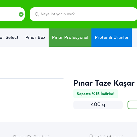
ar Select
Pınar Box
Pınar Profesyonel
Proteinli Ürünler
Pınar Taze Kaşar 
Sepette %15 İndirim!
400 g