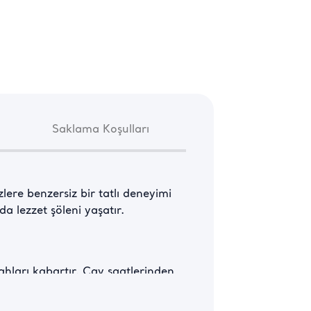
Saklama Koşulları
zlere benzersiz bir tatlı deneyimi 
 lezzet şöleni yaşatır.
ahları kabartır. Çay saatlerinden 
nışı ve doyurucu lezzetiyle 