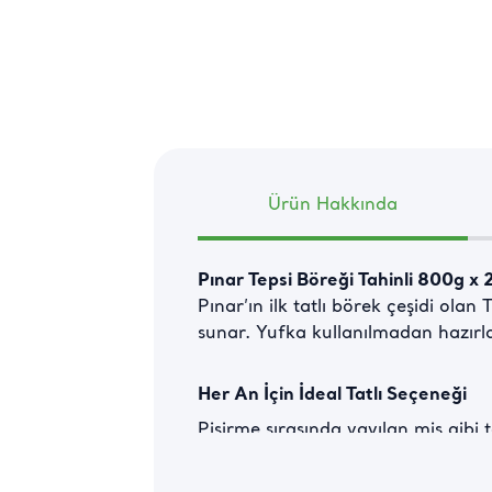
Ürün Hakkında
Pınar Tepsi Böreği Tahinli 800g x 
Pınar’ın ilk tatlı börek çeşidi olan 
sunar. Yufka kullanılmadan hazırl
Her An İçin İdeal Tatlı Seçeneği
Pişirme sırasında yayılan mis gibi 
özel davetlere kadar her anı tatlan
misafirlerinizi etkileyecek.