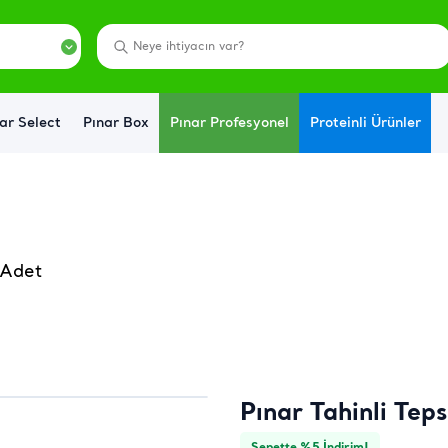
ar Select
Pınar Box
Pınar Profesyonel
Proteinli Ürünler
 Adet
Pınar Tahinli Tep
Sepette %5 İndirim!