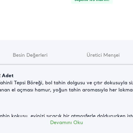
Besin Değerleri
Üretici Menşei
2 Adet
Tahinli Tepsi Böreği, bol tahin dolgusu ve çıtır dokusuyla si
anan el açması hamur, yoğun tahin aromasıyla her lokmada
tahin kokusu, evinizi sıcacık bir atmosferle doldururken işt
Devamını Oku
dırmak için ideal bir seçenek olan bu börek, pratik hazırla