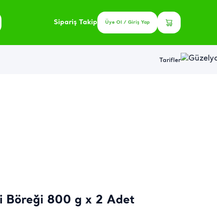
Sipariş Takip
Üye Ol / Giriş Yap
Tarifler
si Böreği 800 g x 2 Adet