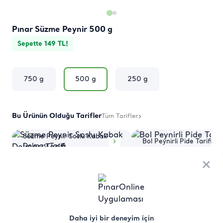
Pınar Süzme Peynir 500 g
Sepette 149 TL!
750 g
500 g
250 g
Bu Ürünün Olduğu Tarifler
Tüm Tarifler
Süzme Peynir Soslu Kabak
Bol Peynirli Pide Tarifi
Dolması Tarifi
×
×
Ürün
Besin
Üretici Menşei
Saklama
Hakkında
Değerleri
Koşulları
Daha iyi bir deneyim için
Daha iyi bir deneyim için