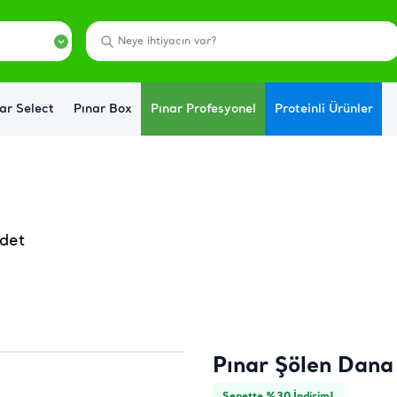
ar Select
Pınar Box
Pınar Profesyonel
Proteinli Ürünler
Adet
Pınar Şölen Dana
Sepette %30 İndirim!