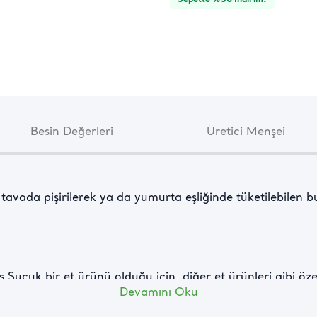
Besin Değerleri
Üretici Menşei
tavada pişirilerek ya da yumurta eşliğinde tüketilebilen bu
 Sucuk bir et ürünü olduğu için, diğer et ürünleri gibi öz
Devamını Oku
larda, buzdolabında muhafaza edilmesi gerekir.