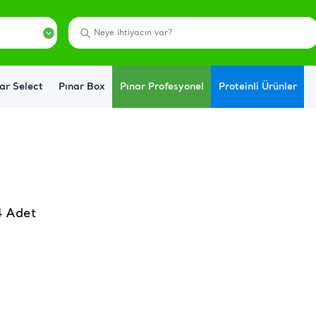
ar Select
Pınar Box
Pınar Profesyonel
Proteinli Ürünler
4 Adet