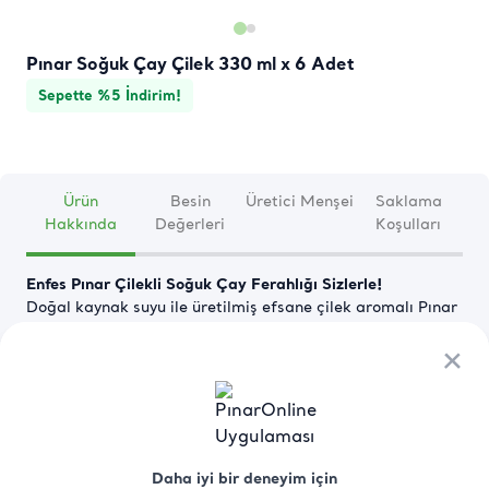
Pınar Soğuk Çay Çilek 330 ml x 6 Adet
Sepette %5 İndirim!
Ürün
Besin
Üretici Menşei
Saklama
Hakkında
Değerleri
Koşulları
Enfes Pınar Çilekli Soğuk Çay Ferahlığı Sizlerle!
Doğal kaynak suyu ile üretilmiş efsane çilek aromalı Pınar 
Çilekli Soğuk Çayı özellikle yaz aylarında serinlemek 
amacıyla tüketebilirsiniz. 
×
×
Devamını Oku
Daha iyi bir deneyim için
Daha iyi bir deneyim için