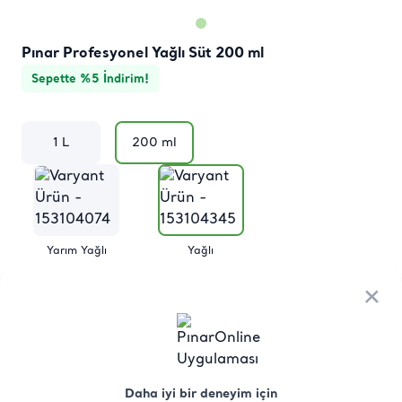
Pınar Profesyonel Yağlı Süt 200 ml
Sepette %5 İndirim!
1 L
200 ml
Yarım Yağlı
Yağlı
×
×
Ürün
Besin
Üretici Menşei
Saklama
Hakkında
Değerleri
Koşulları
Daha iyi bir deneyim için
Daha iyi bir deneyim için
Tam Yağlı Süt