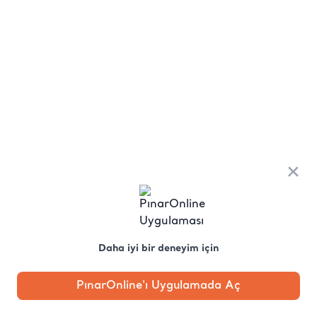
×
Daha iyi bir deneyim için
PınarOnline'ı Uygulamada Aç
Anasayfa
Kategori
Kampanya
Profil
Pobo'ya
Sor