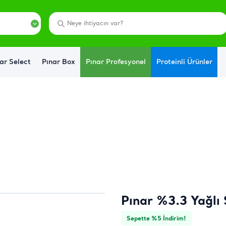
ar Select
Pınar Box
Pınar Profesyonel
Proteinli Ürünler
Pınar %3.3 Yağlı 
Sepette %5 İndirim!