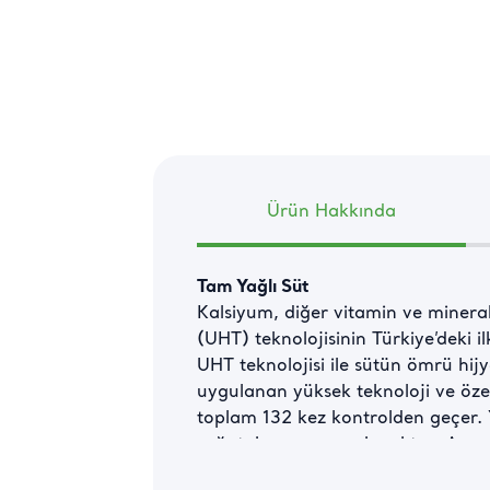
Ürün Hakkında
Tam Yağlı Süt
Kalsiyum, diğer vitamin ve minerall
(UHT) teknolojisinin Türkiye’deki il
UHT teknolojisi ile sütün ömrü hijy
uygulanan yüksek teknoloji ve öze
toplam 132 kez kontrolden geçer. Y
soğutulmasına gerek yoktur. Ancak 
sürede saklanması önemlidir.