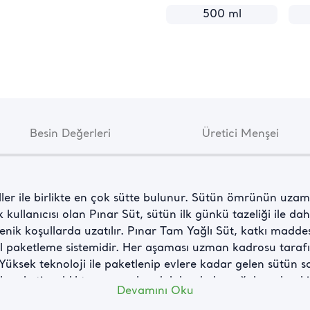
500 ml
Besin Değerleri
Üretici Menşei
er ile birlikte en çok sütte bulunur. Sütün ömrünün uzamas
k kullanıcısı olan Pınar Süt, sütün ilk günkü tazeliği ile dah
enik koşullarda uzatılır. Pınar Tam Yağlı Süt, katkı madde
l paketleme sistemidir. Her aşaması uzman kadrosu tarafın
üksek teknoloji ile paketlenip evlere kadar gelen sütün s
paketi açıldıktan sonra buzdolabında kapağı kapalı şekild
Devamını Oku