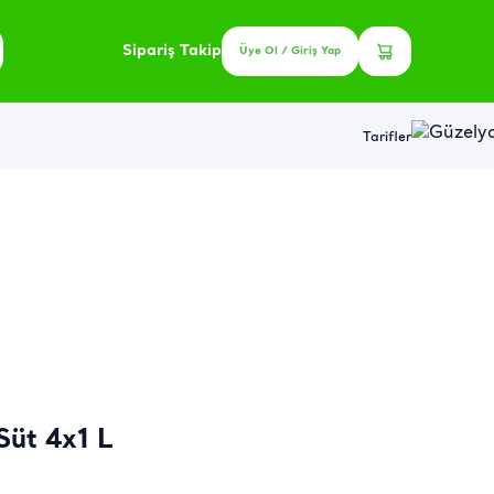
Sipariş Takip
Üye Ol / Giriş Yap
Tarifler
Süt 4x1 L