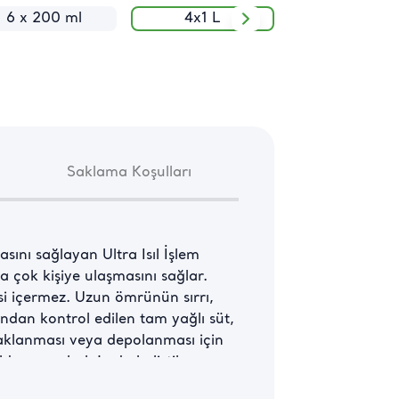
6 x 200 ml
4x1 L
200 ml
Saklama Koşulları
ını sağlayan Ultra Isıl İşlem 
a çok kişiye ulaşmasını sağlar. 
si içermez. Uzun ömrünün sırrı, 
dan kontrol edilen tam yağlı süt, 
aklanması veya depolanması için 
e ve ambalajında belirtilen 