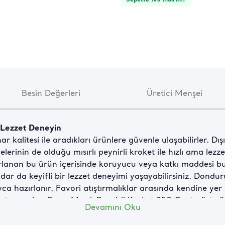
Besin Değerleri
Üretici Menşei
ir Lezzet Deneyin
r kalitesi ile aradıkları ürünlere güvenle ulaşabilirler. Dışı 
lerinin de olduğu mısırlı peynirli kroket ile hızlı ama lezzet
zırlanan bu ürün içerisinde koruyucu veya katkı maddesi bul
kadar da keyifli bir lezzet deneyimi yaşayabilirsiniz. Donduru
yca hazırlanır. Favori atıştırmalıklar arasında kendine ye
 tamamlar. Pınar Mısırlı Peynirli Kroket 250 G çıtır üst yüze
Devamını Oku
lezzet seçeneğidir.