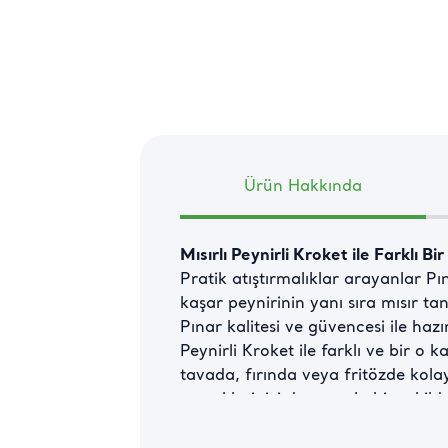
Ürün Hakkında
Mısırlı Peynirli Kroket ile Farklı B
Pratik atıştırmalıklar arayanlar Pına
kaşar peynirinin yanı sıra mısır tane
Pınar kalitesi ve güvencesi ile ha
Peynirli Kroket ile farklı ve bir o 
tavada, fırında veya fritözde kola
yemeklerinizi de uyumlu bir şekilde
ve yetişkinlerin tercih edeceği bir 