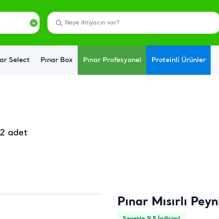
ar Select
Pınar Box
Pınar Profesyonel
Proteinli Ürünler
 2 adet
Pınar Mısırlı Peyn
Sepette %5 İndirim!