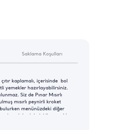
Saklama Koşulları
çıtır kaplamalı, içerisinde  bol 
li yemekler hazırlayabilirsiniz. 
unmaz. Siz de Pınar Mısırlı 
lmuş mısırlı peynirli kroket 
r bulurken menünüzdeki diğer 
yi ve dolu dolu içi ile çocukların 