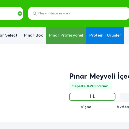
ar Select
Pınar Box
Pınar Profesyonel
Proteinli Ürünler
Pınar Meyveli İçe
Sepette %20 İndirim!
1 L
Vişne
Akden