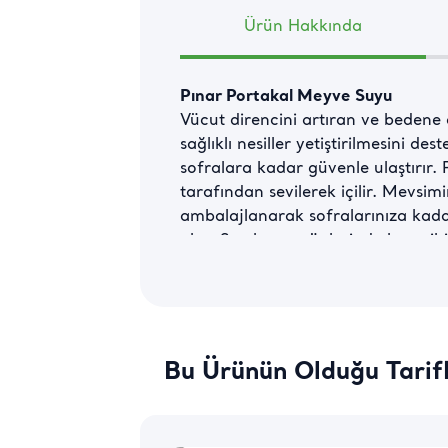
Ürün Hakkında
Pınar Portakal Meyve Suyu
Vücut direncini artıran ve bedene
sağlıklı nesiller yetiştirilmesini d
sofralara kadar güvenle ulaştırır.
tarafından sevilerek içilir. Mevsi
ambalajlanarak sofralarınıza kada
olur. Sıcak yaz günlerinde buz gibi
Portakal Meyve Suyu İle Enerjiniz
Tüm sofralara çok yakışan Pınar Meyv
tempolu geçen günlerde ve ekstra e
Bu Ürünün Olduğu Tarif
Çocukların da severek tükettiği bu 
ferahlık ve dinginlik kazanabilmek 
arasında yer alan Pınar Meyveli İç
bir öğünü daha lezzetli hale getir