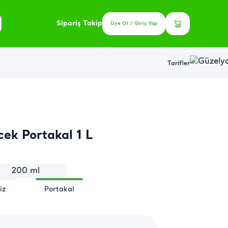
Sipariş Takip
Üye Ol / Giriş Yap
Tarifler
cek Portakal 1 L
200 ml
iz
Portakal