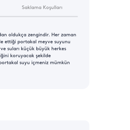
Saklama Koşulları
ndan oldukça zengindir. Her zaman 
elde ettiği portakal meyve suyunu 
yve suları küçük büyük herkes 
ğini koruyacak şekilde 
u portakal suyu içmeniz mümkün 
 hazırlayabilirsiniz. Yoğun 
bile enerji kazandırır. 
niz. Sıcak ve bunaltıcı ortamlarda 
u içebilirsiniz. Sağlıklı içecekler 
 idealdir. Küçük bir kutusu bile 
e C vitamini bakımından yeterli 