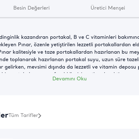
Besin Değerleri
Üretici Menşei
 dinginlik kazandıran portakal, B ve C vitaminleri bakımı
estekleyen Pınar, özenle yetiştirilen lezzetli portakallardan 
 Pınar kalitesiyle ve taze portakallardan hazırlanan bu me
minde toplanarak hazırlanan portakal suyu, uzun süre tazeli
r gelirken, mevsimi dışında da lezzetli ve vitamin depos
 bir portakal suyunun ferahlığı sizi mutlu edecektir.
Devamını Oku
i Geri Kazanın
eli İçecek Portakal 1 L ile sağlıklı ve lezzetli kahvaltılar
nerjiye ihtiyaç duyduğunuz anlarda, bir bardak tüketmek 
ler
enfes meyve suyunu, evinize Pınar güvencesi ile alabilirsi
Tüm Tarifler
için soğutulmuş şekilde bir bardak Pınar Portakal Meyve Suy
ecek Portakal 200 ml çocukların okul beslenme saatleri için
meye yeterlidir. Özellikle büyüme çağındaki çocukların B v