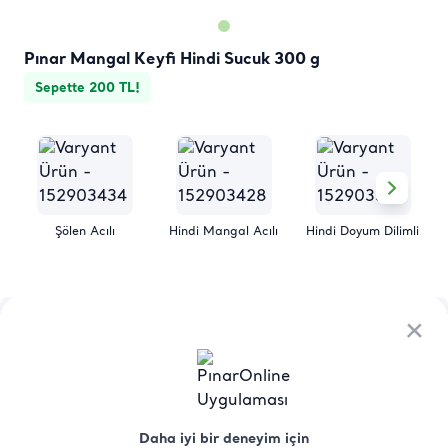
Pınar Mangal Keyfi Hindi Sucuk 300 g
Sepette 200 TL!
Şölen Acılı
Hindi Mangal Acılı
Hindi Doyum Dilimli
Ürün
Besin
Üretici Menşei
Saklama
×
×
Hakkında
Değerleri
Koşulları
Mangal İçin Hangi Sucuk Tercih Edilir?
Pınar Mangal Keyfi Sucuk, kendine has lezzeti ile ister 
Daha iyi bir deneyim için
Daha iyi bir deneyim için