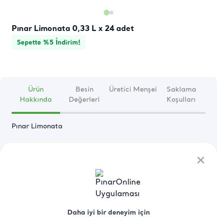
Pınar Limonata 0,33 L x 24 adet
Sepette %5 İndirim!
Ürün
Besin
Üretici Menşei
Saklama
Hakkında
Değerleri
Koşulları
Pınar Limonata

×
×
Devamını Oku
Daha iyi bir deneyim için
Daha iyi bir deneyim için