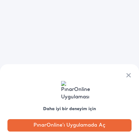
×
Daha iyi bir deneyim için
PınarOnline'ı Uygulamada Aç
Anasayfa
Kategori
Kampanya
Profil
Pobo'ya
Sor