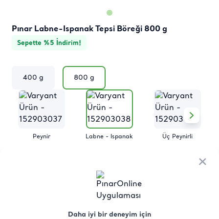
Pınar Labne-Ispanak Tepsi Böreği 800 g
Sepette %5 İndirim!
400 g
800 g
Peynir
Labne - Ispanak
Üç Peynirli
×
×
Ürün
Besin
Üretici Menşei
Saklama
Hakkında
Değerleri
Koşulları
Daha iyi bir deneyim için
Daha iyi bir deneyim için
Pınar’ın Labneli-Ispanaklı Tepsi Böreği, el açması ince 