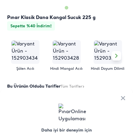
Pınar Klasik Dana Kangal Sucuk 225 g
Sepette %40 İndirim!
Şölen Acılı
Hindi Mangal Acılı
Hindi Doyum Dilimli
Bu Ürünün Olduğu Tarifler
Tüm Tarifler
×
×
Sucuklu Yumurta Tarifi
Daha iyi bir deneyim için
Daha iyi bir deneyim için
Ürün
Besin
Üretici Menşei
Saklama