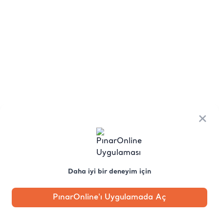
×
Daha iyi bir deneyim için
PınarOnline'ı Uygulamada Aç
Anasayfa
Kategori
Kampanya
Profil
Pobo'ya
Sor