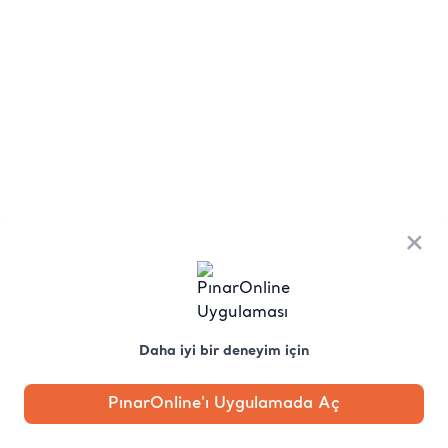
×
Daha iyi bir deneyim için
PınarOnline'ı Uygulamada Aç
Anasayfa
Kategori
Kampanya
Profil
Pobo'ya
Sor