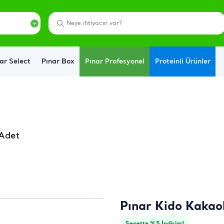
ar Select
Pınar Box
Pınar Profesyonel
Proteinli Ürünler
 Adet
Pınar Kido Kakao
Sepette %5 İndirim!