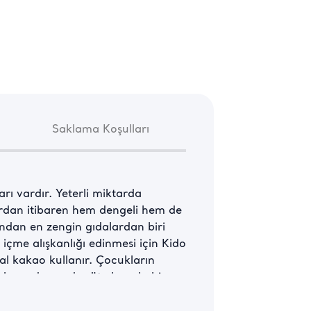
Saklama Koşulları
rı vardır. Yeterli miktarda 
ardan itibaren hem dengeli hem de 
ından en zengin gıdalardan biri 
içme alışkanlığı edinmesi için Kido 
ğal kakao kullanır. Çocukların 
bakımından sade süte kıyasla biraz 