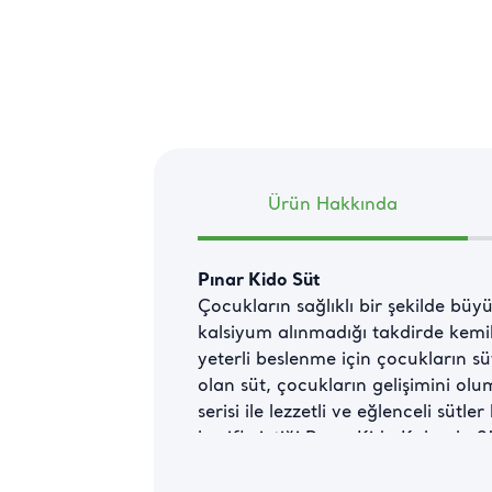
Ürün Hakkında
Pınar Kido Süt
Çocukların sağlıklı bir şekilde büyü
kalsiyum alınmadığı takdirde kemik
yeterli beslenme için çocukların sü
olan süt, çocukların gelişimini olu
serisi ile lezzetli ve eğlenceli süt
keyifle içtiği Pınar Kido Kakaolu S
daha kalorilidir. Bu yüzden kilo so