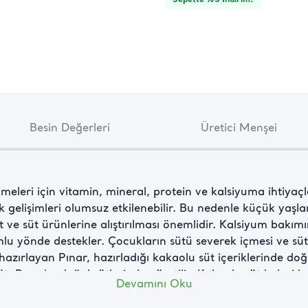
Besin Değerleri
Üretici Menşei
meleri için vitamin, mineral, protein ve kalsiyuma ihtiyaçla
 gelişimleri olumsuz etkilenebilir. Bu nedenle küçük yaşl
t ve süt ürünlerine alıştırılması önemlidir. Kalsiyum bakım
mlu yönde destekler. Çocukların sütü severek içmesi ve süt 
ler hazırlayan Pınar, hazırladığı kakaolu süt içeriklerinde do
üt, Pınar’ın doğal sütlerinden üretilir. Kakaolu süt kalori 
Devamını Oku
runu olan çocuklara ölçülü verilmesi önerilir.