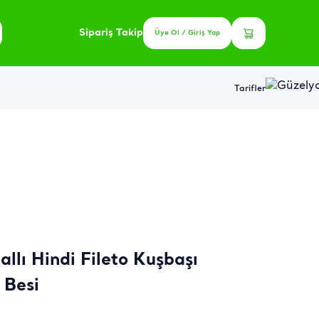
Sipariş Takip
Üye Ol / Giriş Yap
Tarifler
llı Hindi Fileto Kuşbaşı
 Besi