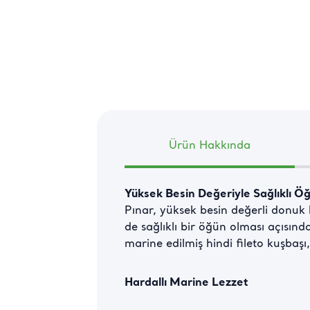
Ürün Hakkında
Yüksek Besin Değeriyle Sağlıklı Ö
Pınar, yüksek besin değerli donuk h
de sağlıklı bir öğün olması açısında
marine edilmiş hindi fileto kuşbaşı
Hardallı Marine Lezzet
Hardalın yemeklere verdiği aromasıy