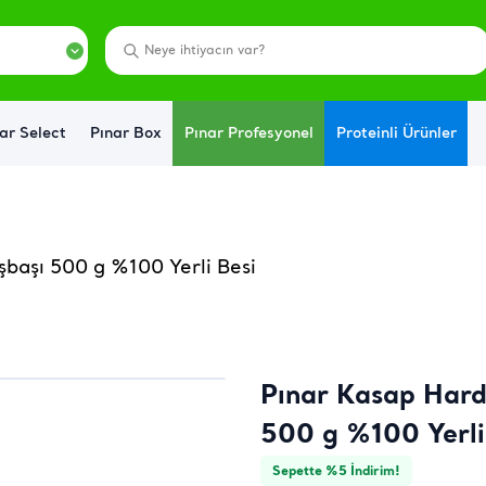
ar Select
Pınar Box
Pınar Profesyonel
Proteinli Ürünler
şbaşı 500 g %100 Yerli Besi
Pınar Kasap Harda
500 g %100 Yerli
Sepette %5 İndirim!