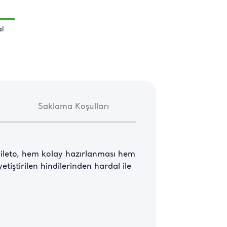
l
Saklama Koşulları
 Fileto, hem kolay hazırlanması hem 
tiştirilen hindilerinden hardal ile 
anızı kolaylaştırır. Hardaldan 