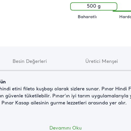
500 g
Baharatlı
Harda
Besin Değerleri
Üretici Menşei
ğün
indi etini fileto kuşbaşı olarak sizlere sunar. Pınar Hindi
n güvenle tüketilebilir. Pınar’ın iyi tarım uygulamalarıyla ye
, Pınar Kasap ailesinin gurme lezzetleri arasında yer alır.
la hindi fileto etinin karışım unutulmaz lezzetler hazırlam
Devamını Oku