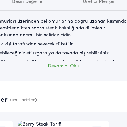
Besin Değerleri
Üretici Menşei
omurları üzerinden bel omurlarına doğru uzanan kısmındak
 temizlendikten sonra steak kalınlığında dilimlenir.
kkında önemli bir belirleyicidir.
 kişi tarafından severek tüketilir.
bileceğiniz eti ızgara ya da tavada pişirebilirsiniz.
 16 gram yağ, 21 gram protein ve 0,1 gram tuz içerir.
Devamını Oku
-4° ila 0° C’de saklayabilirsiniz.
 çıkarıldığı, dananın 6. ile 12. kaburgası arasındaki antr
ler
Tüm Tarifler
çıdan bakarsak dana pirzola kemiğinden ayrıldıktan sonra 
eye ismi verilir. Sırt üzerinden bel omurlarına doğru uzana
ile ünlüdür.