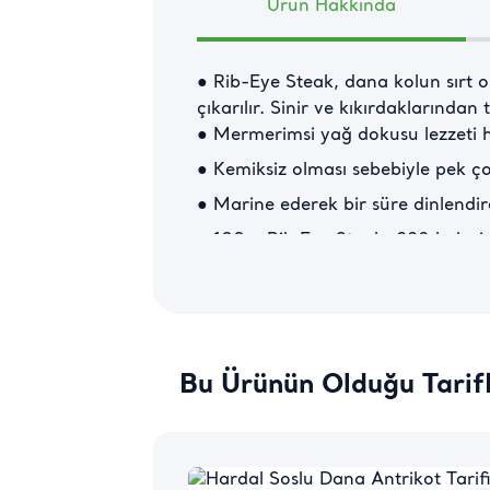
Ürün Hakkında
● Rib-Eye Steak, dana kolun sırt 
çıkarılır. Sinir ve kıkırdaklarından
● Mermerimsi yağ dokusu lezzeti ha
● Kemiksiz olması sebebiyle pek çok
● Marine ederek bir süre dinlendire
● 100 g Rib Eye Steak; 228 kalori,
● Pınar Kasap Dana Rib Eye Steak’i 
Rib Eye Steak Nedir?
Hemen hemen tüm steak çeşitlerinin
Bu Ürünün Olduğu Tarif
parçaya rib eye denir. Bir başka a
hazırlanırsa bu steak çeşidine rib 
türü, yumuşacık ve lezzetli olması 