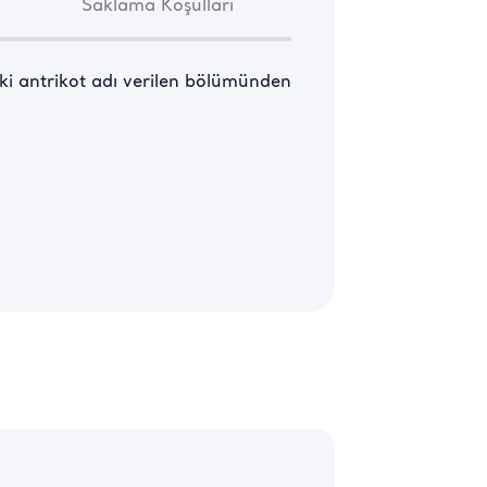
Saklama Koşulları
i antrikot adı verilen bölümünden 
ikot bölümünden elde edilen 
kemiksiz bir et olarak 
n kısımda yer alan bu kemiksiz et 