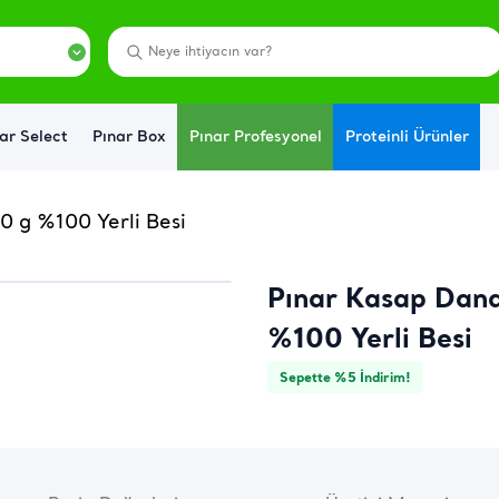
ar Select
Pınar Box
Pınar Profesyonel
Proteinli Ürünler
0 g %100 Yerli Besi
Pınar Kasap Dan
%100 Yerli Besi
Sepette %5 İndirim!