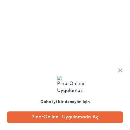
×
Daha iyi bir deneyim için
PınarOnline'ı Uygulamada Aç
Anasayfa
Kategori
Kampanya
Profil
Pobo'ya
Sor