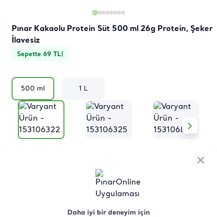
Pınar Kakaolu Protein Süt 500 ml 26g Protein, Şeker
İlavesiz
Sepette 69 TL!
500 ml
1 L
Kakao
Vanilya
Çilek
×
×
Bu Ürünün Olduğu Tarifler
Tüm Tarifler
Protein Frappe Tarifi
Daha iyi bir deneyim için
Daha iyi bir deneyim için