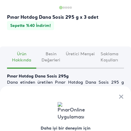
Pınar Hotdog Dana Sosis 295 g x 3 adet
Sepette %40 İndirim!
Ürün
Besin
Üretici Menşei
Saklama
Hakkında
Değerleri
Koşulları
Pınar Hotdog Dana Sosis 295g
Dana etinden üretilen Pınar Hotdog Dana Sosis 295 g 
vakum paketlerde satışa sunulur. Ustalıkla işlenen etler, 
her ısırıkta tadı damağınızda kalacak nefis bir lezzet 
×
×
sunar.  Ürünü hotdog sandviç hazırlayarak tercih 
edebileceğiniz gibi farklı tarifler ya da kahvaltılarda 
çeşitli yaratıcı lezzetlerle birlikte de tüketebilirsiniz. 
Üstelik çocuklardan yetişkinlere kadar herkesin severek 
Devamını Oku
tercih edebileceği bir üründür.  
Daha iyi bir deneyim için
Daha iyi bir deneyim için