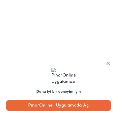
×
Daha iyi bir deneyim için
PınarOnline'ı Uygulamada Aç
Anasayfa
Kategori
Kampanya
Profil
Pobo'ya
Sor