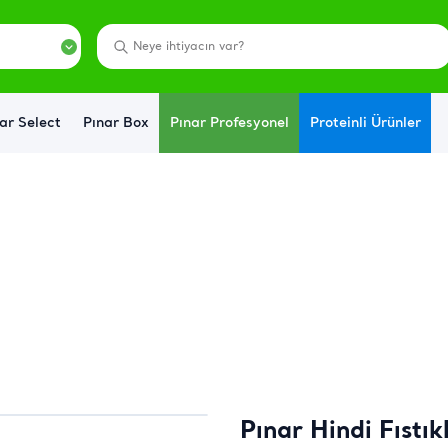
ar Select
Pınar Box
Pınar Profesyonel
Proteinli Ürünler
Pınar Hindi Fıstı