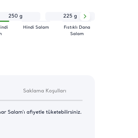
250 g
225 g
1 kg
Hindi
Hindi Salam
Fıstıklı Dana
m
Salam
Saklama Koşulları
r Salam'ı afiyetle tüketebilirsiniz.