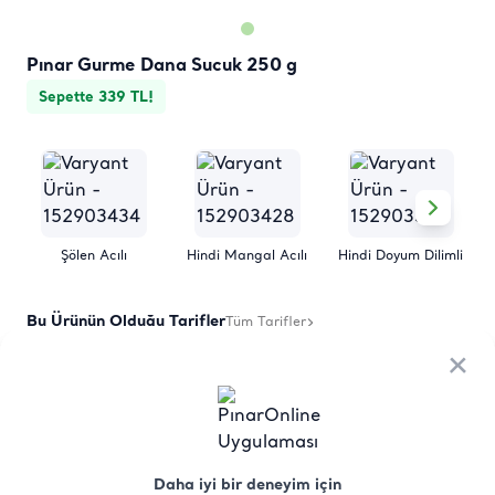
Pınar Gurme Dana Sucuk 250 g
Sepette 339 TL!
Şölen Acılı
Hindi Mangal Acılı
Hindi Doyum Dilimli
Bu Ürünün Olduğu Tarifler
Tüm Tarifler
×
×
Sucuklu Menemen Tarifi
Daha iyi bir deneyim için
Daha iyi bir deneyim için
Ürün
Besin
Üretici Menşei
Saklama