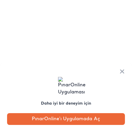
×
Daha iyi bir deneyim için
PınarOnline'ı Uygulamada Aç
Anasayfa
Kategori
Kampanya
Profil
Pobo'ya
Sor