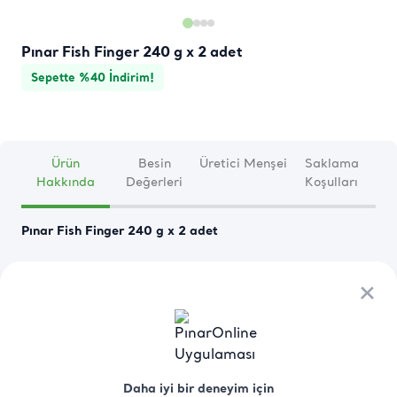
Pınar Fish Finger 240 g x 2 adet
Sepette %40 İndirim!
Ürün
Besin
Üretici Menşei
Saklama
Hakkında
Değerleri
Koşulları
Pınar Fish Finger 240 g x 2 adet
×
×
Pınar Fish Finger ile Çocuklara Balığı Sevdirin
Balığı sevmeyenlerin bile keyifle tüketeceği lezzetli Pınar 
Fish Finger, ithal edilen mezgitlerden Pınar kalitesiyle 
Türkiye'de üretilir. Pınar Balık çeşitleri arasında en sevilen 
Devamını Oku
ürünlerden biri olan fish finger, beyaz lop etli mezgit fileto 
Daha iyi bir deneyim için
Daha iyi bir deneyim için
kullanılarak hazırlanır. Yumuşacık eti ve çıtır çıtır 