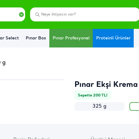
ar Select
Pınar Box
Pınar Profesyonel
Proteinli Ürünler
 g
Pınar Ekşi Krema
Sepette 200 TL!
325 g