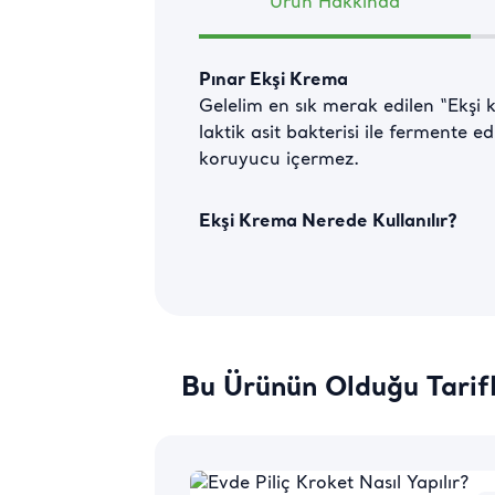
Ürün Hakkında
Pınar Ekşi Krema
Gelelim en sık merak edilen “Ekşi 
laktik asit bakterisi ile fermente 
koruyucu içermez.
Ekşi Krema Nerede Kullanılır?
En sık merak edilen detaylardan bir
olan Pınar Ekşi Krema’yı (Sour Cre
kullanabilirsiniz. Ekşi kremanın en 
Buna ek olarak mantar çorbası gib
sofralarınıza bolca lezzet katabilir
fiyatı ise farklı bütçelere hitap ed
Bu Ürünün Olduğu Tarif
Nefis klasik kremaların yanı sıra 
katmak için tercih edebileceğiniz bi